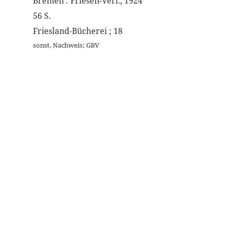
Bremen : Friesen-Verl., 1924
56 S.
Friesland-Bücherei ; 18
sonst. Nachweis: GBV