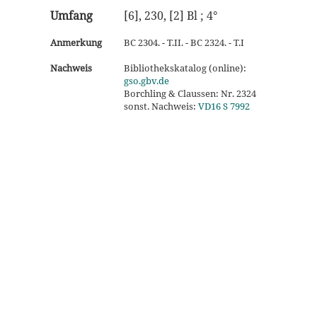
Umfang
[6], 230, [2] Bl ; 4°
Anmerkung
BC 2304. - T.II. - BC 2324. - T.I
Nachweis
Bibliothekskatalog (online):
gso.gbv.de
Borchling & Claussen: Nr. 2324
sonst. Nachweis:
VD16 S 7992