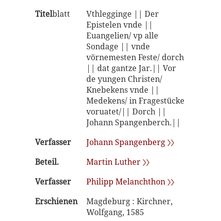
Titel
blatt
Vthlegginge || Der
Epistelen vnde ||
Euangelien/ vp alle
Sondage || vnde
vörnemesten Feste/ dorch
|| dat gantze Jar.|| Vor
de yungen Christen/
Knebekens vnde ||
Medekens/ in Fragestücke
voruatet/|| Dorch ||
Johann Spangenberch.||
Verfasser
Johann Spangenberg 〉〉
Beteil.
Martin Luther 〉〉
Verfasser
Philipp Melanchthon 〉〉
Erschienen
Magdeburg : Kirchner,
Wolfgang, 1585