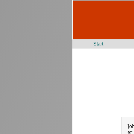
Start
Jo
er