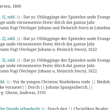
tersen, 1860
. 1], ndd. 〉〉
: Dat ys: Uthlegginge der Epistelen unde Evang
age unde vörnemesten Feste/ dörch dat gantze Jahr
ohann Vogt (Verleger Johann und Heinrich Stern in Lünebur
. 2], ndd. 〉〉
: Dat ys: Uthlegginge der Epistelen unde Evang
age unde vörnemesten Feste/ dörch dat gantze Jahr
ohann Vogt (Verleger Johann u. Heinrich Stern), 1622
. 3], ndd. 〉〉
: Dat ys: Uthlegginge der Epistelen unde Evang
age unde vörnemesten Feste/ dörch dat gantze Jahr
ohann Vogt (Verleger Johann u. Heinrich Stern), 1622
dd. 〉〉
: Vor de yungen Christen/ Knebekens vnde || Medeke
ke voruatet/|| Dorch || Johann Spangenberch.||
g: Ghene, Andreas, 1591
alm Davids uthgelecht 〉〉
: Dorch den || Christliken Broder