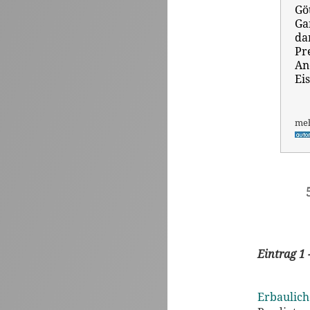
Gö
Ga
da
Pr
An
Ei
me
Eintrag 1 
Erbaulich