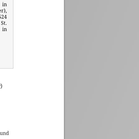
 in
r),
524
St.
 in
)
 und