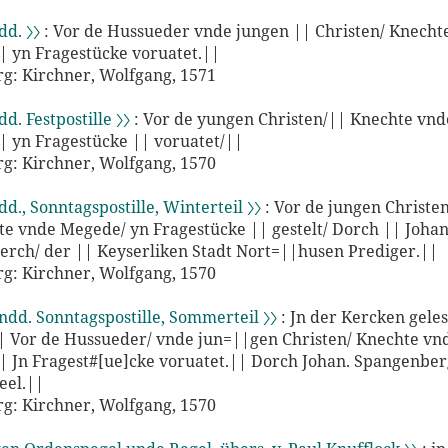
dd. 〉〉
: Vor de Hussueder vnde jungen || Christen/ Knecht
 yn Fragestücke voruatet.||
: Kirchner, Wolfgang, 1571
dd. Festpostille 〉〉
: Vor de yungen Christen/|| Knechte vnd
 yn Fragestücke || voruatet/||
: Kirchner, Wolfgang, 1570
ndd., Sonntagspostille, Winterteil 〉〉
: Vor de jungen Christen
e vnde Megede/ yn Fragestücke || gestelt/ Dorch || Joh
rch/ der || Keyserliken Stadt Nort=||husen Prediger.||
: Kirchner, Wolfgang, 1570
 ndd. Sonntagspostille, Sommerteil 〉〉
: Jn der Kercken gele
 Vor de Hussueder/ vnde jun=||gen Christen/ Knechte vn
 Jn Fragest#[ue]cke voruatet.|| Dorch Johan. Spangenber
el.||
: Kirchner, Wolfgang, 1570