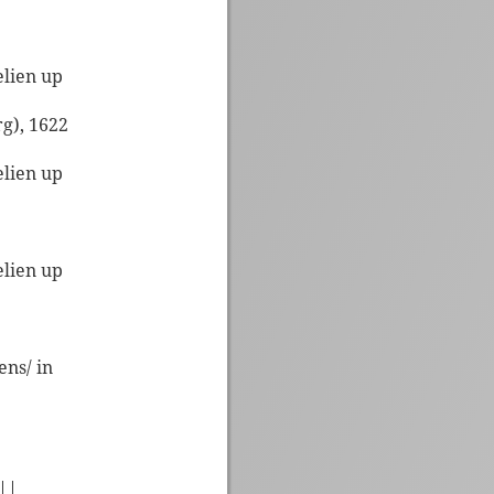
elien up
g), 1622
elien up
elien up
ns/ in
 ||