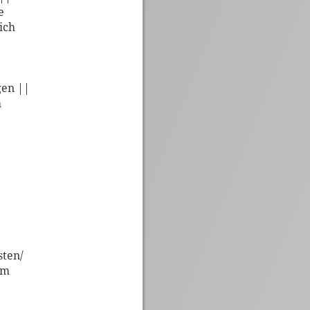
e
ich
gen ||
h
sten/
em