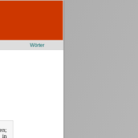
Wörter
en;
 in