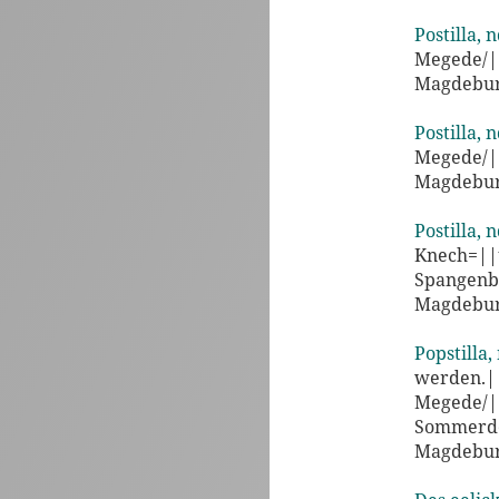
Postilla, n
Megede/||
Magdeburg
Postilla, n
Megede/||
Magdeburg
Postilla, 
Knech=||t
Spangenbe
Magdeburg
Popstilla,
werden.||
Megede/||
Sommerde
Magdeburg