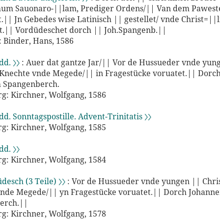
um Sauonaro-||lam, Prediger Ordens/|| Van dem Pawest
.|| Jn Gebedes wise Latinisch || gestellet/ vnde Christ=||l
t.|| Vordüdeschet dorch || Joh.Spangenb.||
Binder, Hans, 1586
dd. 〉〉
: Auer dat gantze Jar/|| Vor de Hussueder vnde yun
 Knechte vnde Megede/|| in Fragestücke voruatet.|| Dorc
 Spangenberch.
: Kirchner, Wolfgang, 1586
ndd. Sonntagspostille. Advent-Trinitatis 〉〉
: Kirchner, Wolfgang, 1585
dd. 〉〉
: Kirchner, Wolfgang, 1584
üdesch (3 Teile) 〉〉
: Vor de Hussueder vnde yungen || Chri
nde Megede/|| yn Fragestücke voruatet.|| Dorch Johann
erch.||
: Kirchner, Wolfgang, 1578