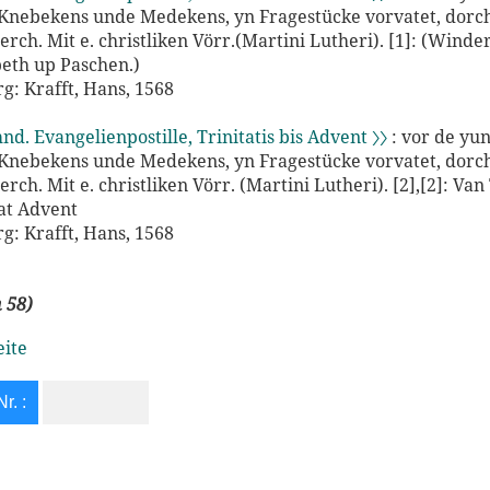
 Knebekens unde Medekens, yn Fragestücke vorvatet, dorc
rch. Mit e. christliken Vörr.(Martini Lutheri). [1]: (Winde
eth up Paschen.)
g: Krafft, Hans, 1568
mnd. Evangelienpostille, Trinitatis bis Advent 〉〉
: vor de yu
 Knebekens unde Medekens, yn Fragestücke vorvatet, dorc
ch. Mit e. christliken Vörr. (Martini Lutheri). [2],[2]: Van 
at Advent
g: Krafft, Hans, 1568
n 58)
eite