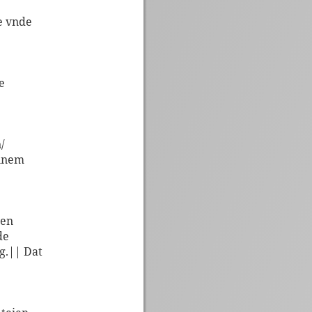
e vnde
e
/
annem
sen
de
g.|| Dat