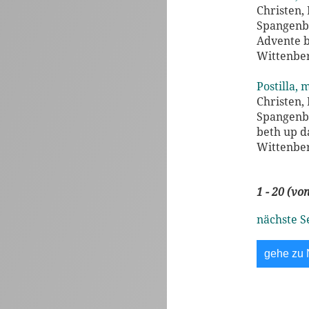
Christen,
Spangenbe
Advente b
Wittenber
Postilla, 
Christen,
Spangenber
beth up d
Wittenber
1 - 20 (vo
nächste S