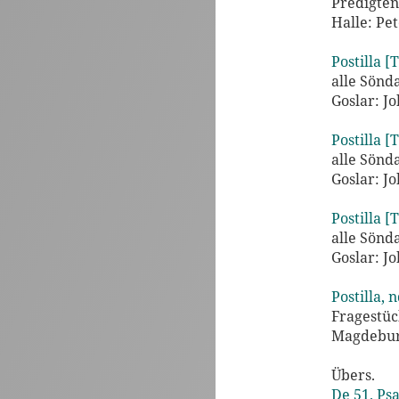
Predigten
Halle: Pe
Postilla [T
alle Sönd
Goslar: J
Postilla [T
alle Sönd
Goslar: J
Postilla [T
alle Sönd
Goslar: J
Postilla, n
Fragestüc
Magdebur
Übers.
De 51. Ps