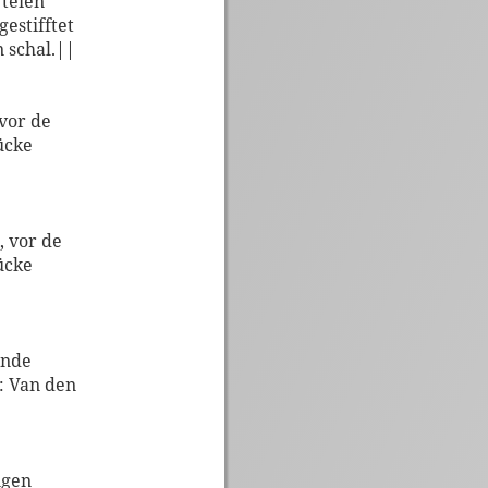
 teien
estifftet
n schal.||
 vor de
ücke
, vor de
ücke
unde
: Van den
ngen