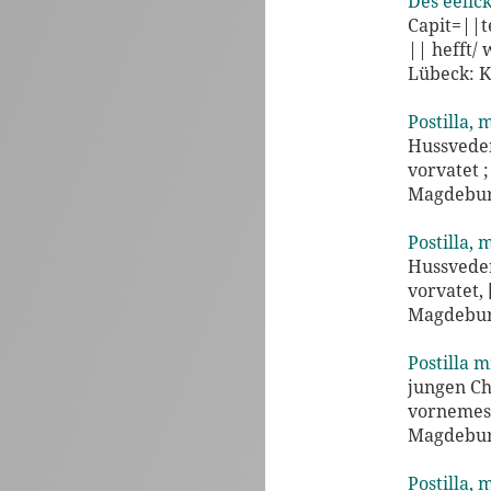
Des eelic
Capit=||te
|| hefft/
Lübeck: K
Postilla, 
Hussveder
vorvatet 
Magdeburg
Postilla, 
Hussveder
vorvatet,
Magdeburg
Postilla m
jungen Ch
vornemest
Magdeburg
Postilla, 