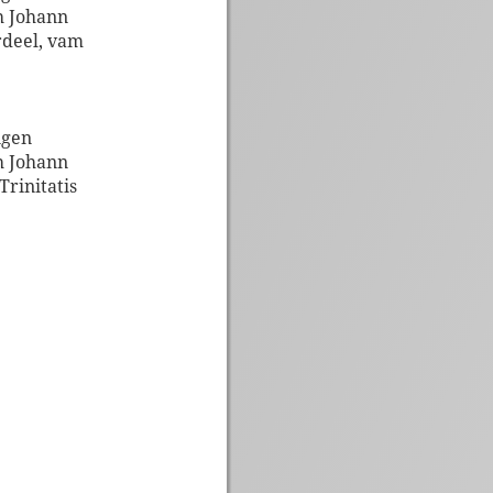
h Johann
rdeel, vam
ngen
h Johann
Trinitatis