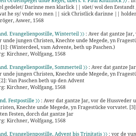
ken Ordenspegel unde Regel, übers. v. Paul Knufflock 〉〉
: in
l gedelet/ Darinne men klarlick || süet/ wol den Eestandt g
 wat he sy/ vnde wo men || sick Christlick darinne || holde
röger, Aswer, 1568
mnd. Evangelienpostille, Winterteil 〉〉
: Aver dat gantze Jar,
 unde jungen Christen, Knechte unde Megede, yn Fragest
; [1]: (Winterdeel, vam Advente, beth up Paschen.)
: Kirchner, Wolfgang, 1568
mnd. Evangelienpostille, Sommerteil 〉〉
: Aver dat gantze Jar
 unde jungen Christen, Knechte unde Megede, yn Fragest
 [2]: Van Paschen beth up den Advent
: Kirchner, Wolfgang, 1568
nd. Festpostille 〉〉
: Aver dat gantze Jar, vor de Hussveder 
risten, Knechte unde Megede, yn Fragestücke vorvatet. [3]
en Festen, dorch dat gantze Jar
: Kirchner, Wolfgang, 1568
mnd. Evangelienpostille, Advent bis Trinitatis 〉〉
: vor de yu