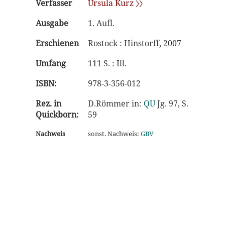
Verfasser
Ursula Kurz 〉〉
Ausgabe
1. Aufl.
Erschienen
Rostock : Hinstorff, 2007
Umfang
111 S. : Ill.
ISBN:
978-3-356-012
Rez. in
D.Römmer in:
QU
Jg. 97, S.
Quickborn:
59
Nachweis
sonst. Nachweis:
GBV