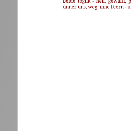
beide
toglik -
hell,
gewalti,
p
ünner
uns,
weg,
inne
Feern -
u