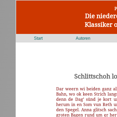
P
Die nieder
Klassiker 
Start
Autoren
Schlittschoh 
Dar
weern
wi
beiden
ganz
al
Bahn,
wo
ok
keen
Strich
lang
denn
de
Dag’
sünd
je
kort
u
herum
in
en
Som
vun
Reth
u
den
Spegel.
Anna
glitsch
sac
groten
Bagen
rund
um
ȩr
her