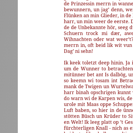
de
Prinzessin
merrn
in
wanne
bewunnern,
un
jag’
denn,
we
Flünken
an
min
Glieder,
in
de
harr,
un
min
weer
de
eerste.
de
de
Unbekannte
hör,
seeg
d
Schuern
trock
mi
dær,
aw
Wihnachten
oder
wat
weer
’t
merrn
in,
oft
beid
lik
wit
vun
Dag’
ni
sehn!
Ik
keek
toletzt
deep
hinin.
Ja
um
de
Wunner
to
betrachten
mitünner
bet
ant
Is
dalbög,
u
so
keemn
wi
tosam
int
Betra
mank
de
Twigen
un
Wurtelw
harr
binah
opschrigen
kunnt
do
warn
wi
de
Karpen
wis,
de
urole
mit
Maas
oppe
Schuppe
Luft
baben,
so
hier
in
de
ünn
stötten
Büsch
un
Krüder
to
Si
en
Welt!
Ik
leeg
platt
op
’t
Ges
fürchterligen
Knall -
nich
as
e