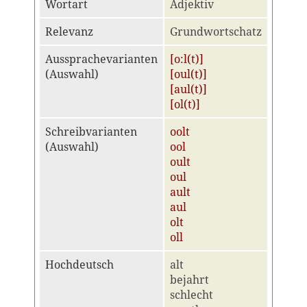
Wortart
Adjektiv
Relevanz
Grundwortschatz
Aussprachevarianten
[o:l(t)]
(Auswahl)
[oul(t)]
[aul(t)]
[ol(t)]
Schreibvarianten
oolt
(Auswahl)
ool
oult
oul
ault
aul
olt
oll
Hochdeutsch
alt
bejahrt
schlecht