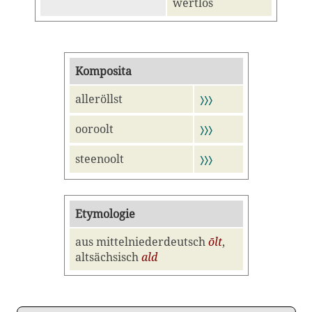
wertlos
Komposita
alleröllst
〉〉〉
ooroolt
〉〉〉
steenoolt
〉〉〉
Etymologie
aus mittelniederdeutsch
ōlt
,
altsächsisch
ald