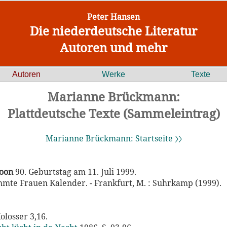
Peter Hansen
Die niederdeutsche Literatur
Autoren und mehr
Autoren
Werke
Texte
Marianne Brückmann:
Plattdeutsche Texte (Sammeleintrag)
Marianne Brückmann: Startseite 〉〉
hoon
90. Geburtstag am 11. Juli 1999.
ühmte Frauen Kalender. - Frankfurt, M. : Suhrkamp (1999).
olosser 3,16.