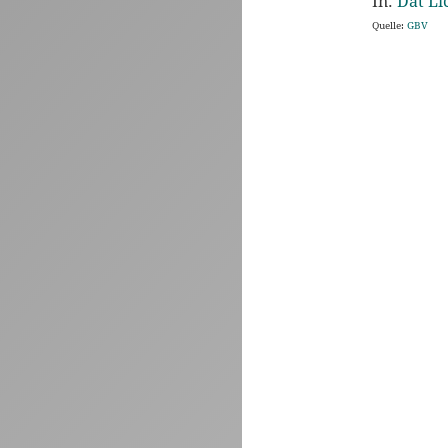
In:
Dat Li
Quelle:
GBV