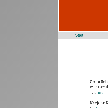
Start
Greta Sc
In: : Ber
Quelle:
GBV
Neejohr
K