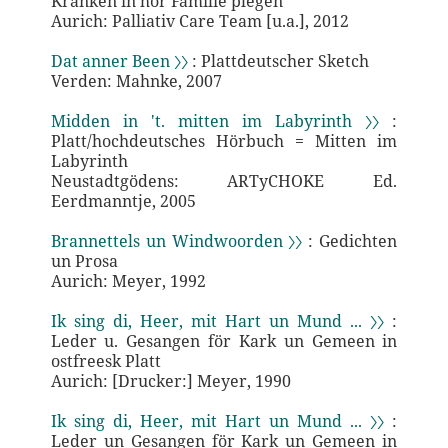
Kranken in hör Familie plegen
Aurich: Palliativ Care Team [u.a.], 2012
Dat anner Been 〉〉
: Plattdeutscher Sketch
Verden: Mahnke, 2007
Midden in 't. mitten im Labyrinth 〉〉
:
Platt/hochdeutsches Hörbuch = Mitten im
Labyrinth
Neustadtgödens: ARTyCHOKE Ed.
Eerdmanntje, 2005
Brannettels un Windwoorden 〉〉
: Gedichten
un Prosa
Aurich: Meyer, 1992
Ik sing di, Heer, mit Hart un Mund ... 〉〉
:
Leder u. Gesangen för Kark un Gemeen in
ostfreesk Platt
Aurich: [Drucker:] Meyer, 1990
Ik sing di, Heer, mit Hart un Mund ... 〉〉
:
Leder un Gesangen för Kark un Gemeen in