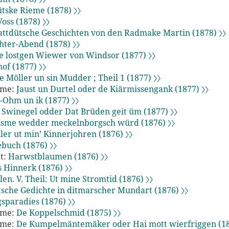
ütske Rieme (1878) 〉〉
oss (1878) 〉〉
attdütsche Geschichten von den Radmake Martin (1878) 〉〉
ter-Abend (1878) 〉〉
e lostgen Wiewer von Windsor (1877) 〉〉
of (1877) 〉〉
 Möller un sin Mudder ; Theil 1 (1877) 〉〉
mme:
Jaust un Durtel oder de Kiärmissengank (1877) 〉〉
-Ohm un ik (1877) 〉〉
 Swinegel odder Dat Brüden geit üm (1877) 〉〉
sme wedder meckelnborgsch würd (1876) 〉〉
ller ut min’ Kinnerjohren (1876) 〉〉
buch (1876) 〉〉
t:
Harwstblaumen (1876) 〉〉
s Hinnerk (1876) 〉〉
en. V. Theil: Ut mine Stromtid (1876) 〉〉
tsche Gedichte in ditmarscher Mundart (1876) 〉〉
sparadies (1876) 〉〉
mme:
De Koppelschmid (1875) 〉〉
mme:
De Kumpelmäntemäker oder Hai mott wierfriggen (18