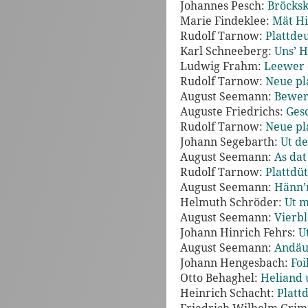
Johannes Pesch:
Bröcksk
Marie Findeklee:
Mät Hi
Rudolf Tarnow:
Plattdeu
Karl Schneeberg:
Uns’ H
Ludwig Frahm:
Leewer d
Rudolf Tarnow:
Neue pl
August Seemann:
Bewer
Auguste Friedrichs:
Gesc
Rudolf Tarnow:
Neue pl
Johann Segebarth:
Ut de
August Seemann:
As dat
Rudolf Tarnow:
Plattdü
August Seemann:
Hänn’n
Helmuth Schröder:
Ut m
August Seemann:
Vierbl
Johann Hinrich Fehrs:
U
August Seemann:
Andäu 
Johann Hengesbach:
Foi
Otto Behaghel:
Heliand 
Heinrich Schacht:
Platt