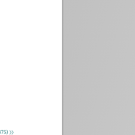
75) 〉〉