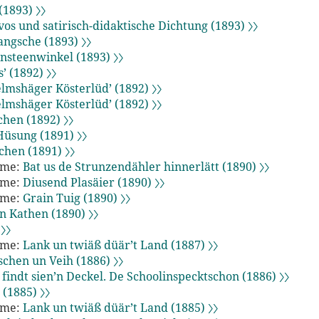
(1893) 〉〉
vos und satirisch-didaktische Dichtung (1893) 〉〉
ngsche (1893) 〉〉
nsteenwinkel (1893) 〉〉
’ (1892) 〉〉
lmshäger Kösterlüd’ (1892) 〉〉
lmshäger Kösterlüd’ (1892) 〉〉
chen (1892) 〉〉
Hüsung (1891) 〉〉
chen (1891) 〉〉
mme:
Bat us de Strunzendähler hinnerlätt (1890) 〉〉
mme:
Diusend Plasäier (1890) 〉〉
mme:
Grain Tuig (1890) 〉〉
n Kathen (1890) 〉〉
 〉〉
mme:
Lank un twiäß düär’t Land (1887) 〉〉
schen un Veih (1886) 〉〉
 findt sien’n Deckel. De Schoolinspecktschon (1886) 〉〉
 (1885) 〉〉
mme:
Lank un twiäß düär’t Land (1885) 〉〉