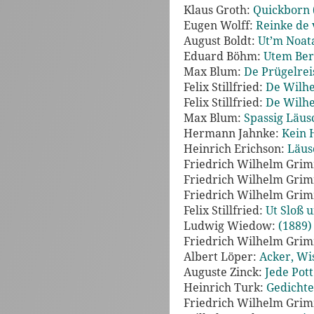
Klaus Groth:
Quickborn 
Eugen Wolff:
Reinke de 
August Boldt:
Ut’m Noata
Eduard Böhm:
Utem Ber
Max Blum:
De Prügelreis
Felix Stillfried:
De Wilhe
Felix Stillfried:
De Wilhe
Max Blum:
Spassig Läus
Hermann Jahnke:
Kein 
Heinrich Erichson:
Läus
Friedrich Wilhelm Gri
Friedrich Wilhelm Gri
Friedrich Wilhelm Gri
Felix Stillfried:
Ut Sloß u
Ludwig Wiedow:
(1889)
Friedrich Wilhelm Gri
Albert Löper:
Acker, Wi
Auguste Zinck:
Jede Pott
Heinrich Turk:
Gedichte
Friedrich Wilhelm Gri