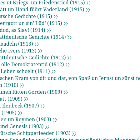
es ut Kriegs- un Friedenstied (1915) 〉〉
ätt un Hand füört Vaderland (1915) 〉〉
tsche Gedichte (1915) 〉〉
errgott un sin’ Lüd’ (1915) 〉〉
od, as Slav! (1914) 〉〉
attdeutsche Gedichte (1914) 〉〉
nadeln (1913) 〉〉
he Ivers (1913) 〉〉
attdeutsche Gedichte (1912) 〉〉
 olle Demokratentid (1912) 〉〉
 Leben schoelt (1911) 〉〉
tschen Kram von dit und dat, von Spaß un Jernst un sünst n
 (1910) 〉〉
inen lütten Gorden (1909) 〉〉
att (1909) 〉〉
t Ilenbeck (1907) 〉〉
(1905) 〉〉
len un Reymen (1903) 〉〉
und Genesis (1903) 〉〉
dütsche Schipperleeder (1903) 〉〉