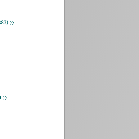
83) 〉〉
 〉〉