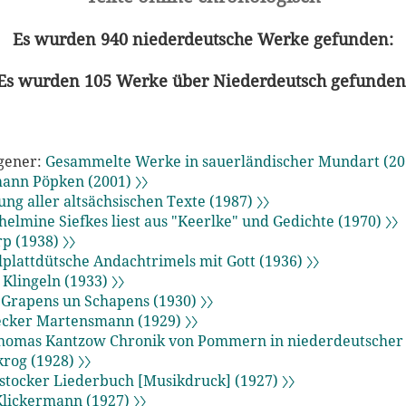
Es wurden 940 niederdeutsche Werke gefunden:
Es wurden 105 Werke über Niederdeutsch gefunden
gener:
Gesammelte Werke in sauerländischer Mundart (201
ann Pöpken (2001) 〉〉
g aller altsächsischen Texte (1987) 〉〉
helmine Siefkes liest aus "Keerlke" und Gedichte (1970) 〉〉
p (1938) 〉〉
plattdütsche Andachtrimels mit Gott (1936) 〉〉
Klingeln (1933) 〉〉
 Grapens un Schapens (1930) 〉〉
cker Martensmann (1929) 〉〉
homas Kantzow Chronik von Pommern in niederdeutscher 
rog (1928) 〉〉
stocker Liederbuch [Musikdruck] (1927) 〉〉
Klickermann (1927) 〉〉