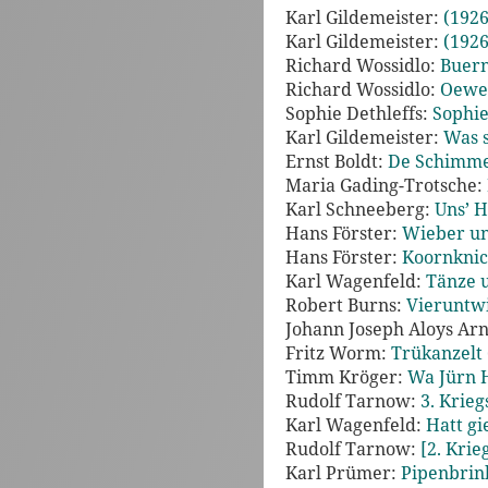
Karl Gildemeister:
(1926
Karl Gildemeister:
(1926
Richard Wossidlo:
Buern
Richard Wossidlo:
Oewer
Sophie Dethleffs:
Sophie
Karl Gildemeister:
Was s
Ernst Boldt:
De Schimmel
Maria Gading-Trotsche:
Karl Schneeberg:
Uns’ H
Hans Förster:
Wieber un
Hans Förster:
Koornknic
Karl Wagenfeld:
Tänze u
Robert Burns:
Vieruntwi
Johann Joseph Aloys Ar
Fritz Worm:
Trükanzelt 
Timm Kröger:
Wa Jürn H
Rudolf Tarnow:
3. Krieg
Karl Wagenfeld:
Hatt gi
Rudolf Tarnow:
[2. Krie
Karl Prümer:
Pipenbrin