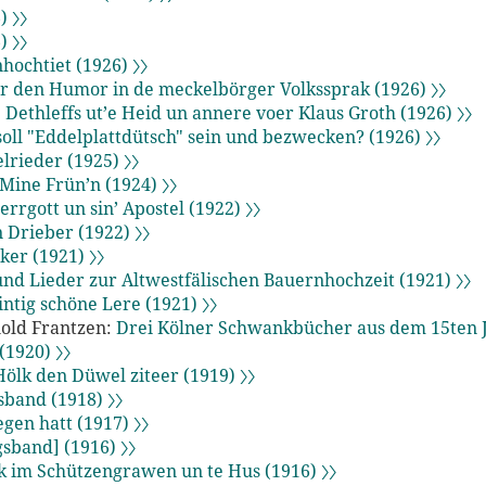
) 〉〉
) 〉〉
hochtiet (1926) 〉〉
 den Humor in de meckelbörger Volkssprak (1926) 〉〉
 Dethleffs ut’e Heid un annere voer Klaus Groth (1926) 〉〉
oll "Eddelplattdütsch" sein und bezwecken? (1926) 〉〉
rieder (1925) 〉〉
Mine Frün’n (1924) 〉〉
errgott un sin’ Apostel (1922) 〉〉
 Drieber (1922) 〉〉
ker (1921) 〉〉
nd Lieder zur Altwestfälischen Bauernhochzeit (1921) 〉〉
ntig schöne Lere (1921) 〉〉
nold Frantzen:
Drei Kölner Schwankbücher aus dem 15ten J
(1920) 〉〉
ölk den Düwel ziteer (1919) 〉〉
sband (1918) 〉〉
egen hatt (1917) 〉〉
gsband] (1916) 〉〉
k im Schützengrawen un te Hus (1916) 〉〉