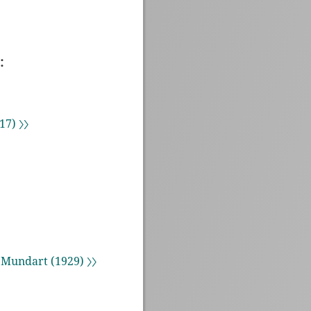
:
7) 〉〉
Mundart (1929) 〉〉