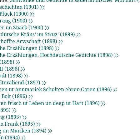
mme:
Schwänke und Gedichte in sauerländischer Mundart (1
chichten (1901) 〉〉
Plück (1900) 〉〉
raug (1900) 〉〉
er un Snack (1900) 〉〉
tdütsche Kräns’ un Strüz’ (1899) 〉〉
hoffte Arwschaft (1898) 〉〉
che Erzählungen (1898) 〉〉
che Erzählungen. Hochdeutsche Gedichte (1898) 〉〉
(1898) 〉〉
I (1898) 〉〉
adt (1898) 〉〉
olterabend (1897) 〉〉
en ut Annmariek Schulten ehren Goren (1896) 〉〉
 Bolt (1896) 〉〉
en frisch ut Leben un deep ut Hart (1896) 〉〉
1895) 〉〉
ng (1895) 〉〉
n Frank (1895) 〉〉
 un Mariken (1894) 〉〉
n (1894) 〉〉