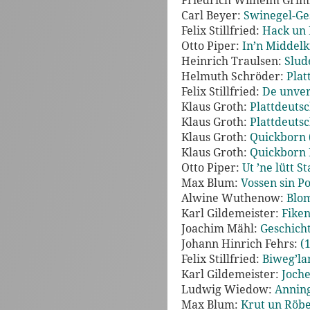
Friedrich Wilhelm Gri
Carl Beyer:
Swinegel-Ges
Felix Stillfried:
Hack un 
Otto Piper:
In’n Middelk
Heinrich Traulsen:
Slud
Helmuth Schröder:
Plat
Felix Stillfried:
De unver
Klaus Groth:
Plattdeuts
Klaus Groth:
Plattdeuts
Klaus Groth:
Quickborn 
Klaus Groth:
Quickborn I
Otto Piper:
Ut ’ne lütt St
Max Blum:
Vossen sin P
Alwine Wuthenow:
Blom
Karl Gildemeister:
Fiken
Joachim Mähl:
Geschicht
Johann Hinrich Fehrs:
(
Felix Stillfried:
Biweg’la
Karl Gildemeister:
Joche
Ludwig Wiedow:
Anning
Max Blum:
Krut un Röbe