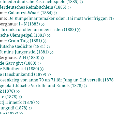
telniederdeutsche Fastnachtspiele (1885) 〉〉
derdeutsches Reimbüchlein (1885) 〉〉
mme:
Galantryi-Waar’ (1884) 〉〉
mme:
De Kumpelmäntemäker oder Hai mott wierfriggen (18
Berghaus:
I - N (1883) 〉〉
hronika ut ollen un nieen Tiden (1883) 〉〉
sche Ulenspeigel (1881) 〉〉
mme:
Grain Tuig (1881) 〉〉
dütsche Gedichte (1881) 〉〉
Ut mine Jungenstid (1881) 〉〉
Berghaus:
A-H (1880) 〉〉
 de Garv givt (1880) 〉〉
e Bläuthentid (1880) 〉〉
e Hansbunkentid (1879) 〉〉
osenkrieg von anno 70 un 71 för Jung un Old vertellt (1878)
ge plattdütsche Vertelln und Rimels (1878) 〉〉
k (1878) 〉〉
te (1878) 〉〉
ütj Hinnerk (1878) 〉〉
 ungud! (1878) 〉〉
hn (1878) 〉〉