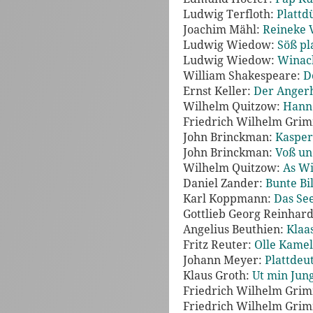
Ludwig Terfloth:
Plattd
Joachim Mähl:
Reineke V
Ludwig Wiedow:
Söß pl
Ludwig Wiedow:
Winach
William Shakespeare:
D
Ernst Keller:
Der Angerh
Wilhelm Quitzow:
Hanne
Friedrich Wilhelm Gri
John Brinckman:
Kasper
John Brinckman:
Voß un
Wilhelm Quitzow:
As Wi
Daniel Zander:
Bunte Bi
Karl Koppmann:
Das See
Gottlieb Georg Reinhard
Angelius Beuthien:
Klaa
Fritz Reuter:
Olle Kamell
Johann Meyer:
Plattdeu
Klaus Groth:
Ut min Jung
Friedrich Wilhelm Gri
Friedrich Wilhelm Gri