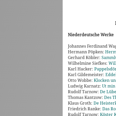
Niederdeutsche Werke
Johannes Ferdinand Wa
Hermann Pöpken:
Herm
Gerhard Köbler:
Sammlun
Wilhelmine Siefkes:
Wil
Karl Hacker:
Pappelsdör
Karl Gildemeister:
Eddel
Otto Wobbe:
Klocken un 
Ludwig Karnatz:
Ut min
Rudolf Tarnow:
De Lübe
Thomas Kantzow:
Des T
Klaus Groth:
De Heisterk
Friedrich Ranke:
Das Ro
Rudolf Tarnow:
Köster 