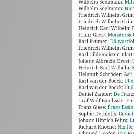
Wilhelm Seelmann:
Mit
Wilhelm Seelmann:
Nie
Friedrich Wilhelm Gri
Friedrich Wilhelm Gri
Heinrich Karl Wilhelm 
Franz Giese:
Mönstersk C
Karl Prümer:
Dä westföl
Friedrich Wilhelm Gri
Karl Gildemeister:
Platt
Johann Albrecht Drost:
Heinrich Karl Wilhelm 
Helmuth Schröder:
As’t
Karl van der Boeck:
Ut d
Karl van der Boeck:
Ut d
Daniel Zander:
De Franz
Graf Wolf Baudissin:
Eni
Franz Giese:
Frans Essin
Sophie Dethleffs:
Gedich
Johann Hinrich Fehrs:
L
Richard Knoche:
Nix för
Edmund Hoefer:
Pap Ku