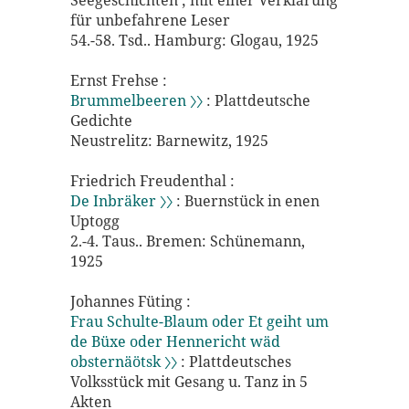
Seegeschichten ; mit einer Verklarung
für unbefahrene Leser
54.-58. Tsd.. Hamburg: Glogau, 1925
Ernst Frehse :
Brummelbeeren 〉〉
: Plattdeutsche
Gedichte
Neustrelitz: Barnewitz, 1925
Friedrich Freudenthal :
De Inbräker 〉〉
: Buernstück in enen
Uptogg
2.-4. Taus.. Bremen: Schünemann,
1925
Johannes Füting :
Frau Schulte-Blaum oder Et geiht um
de Büxe oder Hennericht wäd
obsternäötsk 〉〉
: Plattdeutsches
Volksstück mit Gesang u. Tanz in 5
Akten