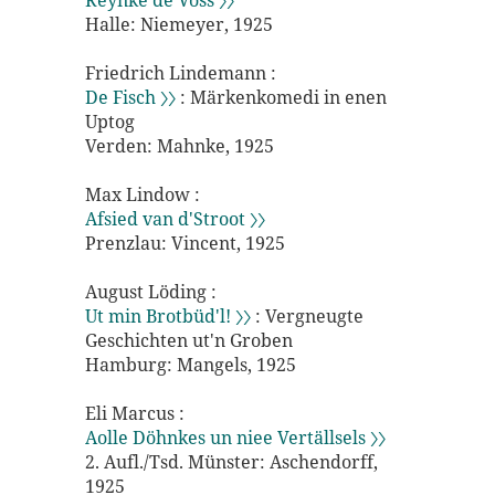
Reynke de Voss 〉〉
Halle: Niemeyer, 1925
Friedrich Lindemann :
De Fisch 〉〉
: Märkenkomedi in enen
Uptog
Verden: Mahnke, 1925
Max Lindow :
Afsied van d'Stroot 〉〉
Prenzlau: Vincent, 1925
August Löding :
Ut min Brotbüd'l! 〉〉
: Vergneugte
Geschichten ut'n Groben
Hamburg: Mangels, 1925
Eli Marcus :
Aolle Döhnkes un niee Vertällsels 〉〉
2. Aufl./Tsd. Münster: Aschendorff,
1925