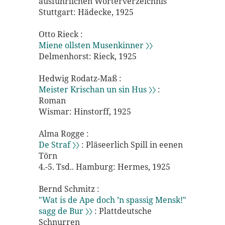
ausführlichen Wörterverzeichnis
Stuttgart: Hädecke, 1925
Otto Rieck :
Miene ollsten Musenkinner 〉〉
Delmenhorst: Rieck, 1925
Hedwig Rodatz-Maß :
Meister Krischan un sin Hus 〉〉
:
Roman
Wismar: Hinstorff, 1925
Alma Rogge :
De Straf 〉〉
: Pläseerlich Spill in eenen
Törn
4.-5. Tsd.. Hamburg: Hermes, 1925
Bernd Schmitz :
"Wat is de Ape doch ’n spassig Mensk!"
sagg de Bur 〉〉
: Plattdeutsche
Schnurren