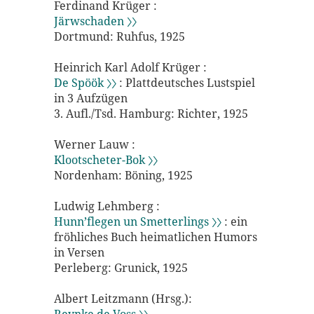
Ferdinand Krüger :
Järwschaden 〉〉
Dortmund: Ruhfus, 1925
Heinrich Karl Adolf Krüger :
De Spöök 〉〉
: Plattdeutsches Lustspiel
in 3 Aufzügen
3. Aufl./Tsd. Hamburg: Richter, 1925
Werner Lauw :
Klootscheter-Bok 〉〉
Nordenham: Böning, 1925
Ludwig Lehmberg :
Hunn’flegen un Smetterlings 〉〉
: ein
fröhliches Buch heimatlichen Humors
in Versen
Perleberg: Grunick, 1925
Albert Leitzmann (Hrsg.):