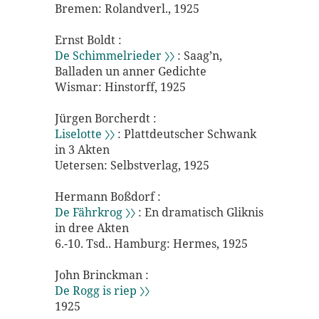
Bremen: Rolandverl., 1925
Ernst Boldt :
De Schimmelrieder 〉〉
: Saag’n,
Balladen un anner Gedichte
Wismar: Hinstorff, 1925
Jürgen Borcherdt :
Liselotte 〉〉
: Plattdeutscher Schwank
in 3 Akten
Uetersen: Selbstverlag, 1925
Hermann Boßdorf :
De Fährkrog 〉〉
: En dramatisch Gliknis
in dree Akten
6.-10. Tsd.. Hamburg: Hermes, 1925
John Brinckman :
De Rogg is riep 〉〉
1925