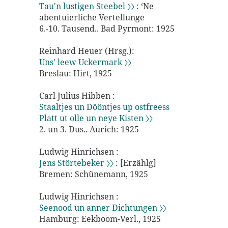
Tau'n lustigen Steebel 〉〉
: ‘Ne
abentuierliche Vertellunge
6.-10. Tausend.. Bad Pyrmont: 1925
Reinhard Heuer (Hrsg.):
Uns' leew Uckermark 〉〉
Breslau: Hirt, 1925
Carl Julius Hibben :
Staaltjes un Dööntjes up ostfreess
Platt ut olle un neye Kisten 〉〉
2. un 3. Dus.. Aurich: 1925
Ludwig Hinrichsen :
Jens Störtebeker 〉〉
: [Erzählg]
Bremen: Schünemann, 1925
Ludwig Hinrichsen :
Seenood un anner Dichtungen 〉〉
Hamburg: Eekboom-Verl., 1925