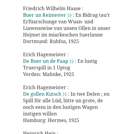
Friedrich Wilhelm Haase :
Buer un Reimester 〉〉
: En Bidrag tau’r
Erfüarschunge van Wuan- und
Liawenswise van unsen Ollen in unser
Hejmet im miarkeschen Suerlanne
Dortmund: Ruhfus, 1925
Erich Hagemeister :
De Buer un de Paap 〉〉
: En lustig
Truerspill in 1 Uptog
Verden: Mahnke, 1925
Erich Hagemeister :
De gollen Kutsch 〉〉
: In twe Delen ; en
Spill för alle Lüd, lütte un grote, de
noch eens in den lustigen Wagen
instigen willen
Hamburg: Hermes, 1925
Heinrich Hein :