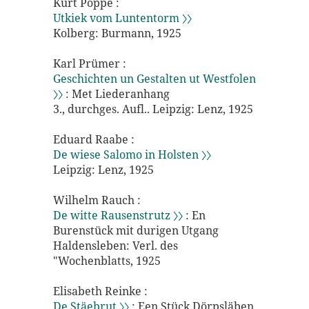
Kurt Poppe :
Utkiek vom Luntentorm 〉〉
Kolberg: Burmann, 1925
Karl Prümer :
Geschichten un Gestalten ut Westfolen
〉〉
: Met Liederanhang
3., durchges. Aufl.. Leipzig: Lenz, 1925
Eduard Raabe :
De wiese Salomo in Holsten 〉〉
Leipzig: Lenz, 1925
Wilhelm Rauch :
De witte Rausenstrutz 〉〉
: En
Burenstück mit durigen Utgang
Haldensleben: Verl. des
"Wochenblatts, 1925
Elisabeth Reinke :
De Stäebrut 〉〉
: Een Stück Dörpsläben