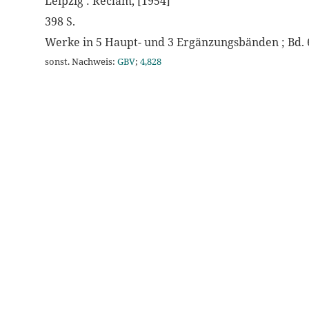
Leipzig : Reclam, [1954]
398 S.
Werke in 5 Haupt- und 3 Ergänzungsbänden ; Bd. 
sonst. Nachweis:
GBV
;
4,828