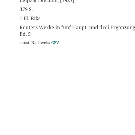
Leipzig : Reclam, [1927]
379 S.
1 Bl. Faks.
Reuters Werke in fünf Haupt- und drei Ergänzun
Bd. 5
sonst. Nachweis:
GBV