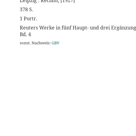
Leipzig : Reclam, [1927]
378 S.
1 Portr.
Reuters Werke in fünf Haupt- und drei Ergänzun
Bd. 4
sonst. Nachweis:
GBV