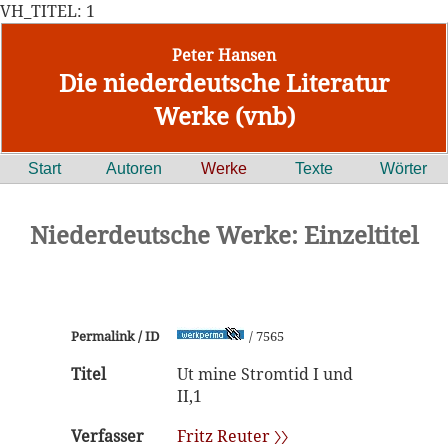
VH_TITEL: 1
Peter Hansen
Die niederdeutsche Literatur
Werke (vnb)
Start
Autoren
Werke
Texte
Wörter
Niederdeutsche Werke: Einzeltitel
Permalink / ID
/ 7565
Titel
Ut mine Stromtid I und
II,1
Verfasser
Fritz Reuter 〉〉