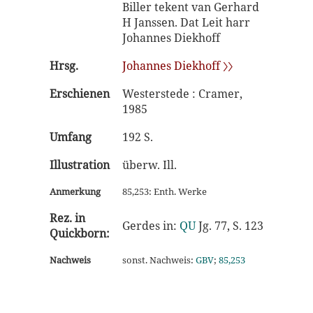
Biller tekent van Gerhard
H Janssen. Dat Leit harr
Johannes Diekhoff
Hrsg.
Johannes Diekhoff 〉〉
Erschienen
Westerstede : Cramer,
1985
Umfang
192 S.
Illustration
überw. Ill.
Anmerkung
85,253: Enth. Werke
Rez. in
Gerdes in:
QU
Jg. 77, S. 123
Quickborn:
Nachweis
sonst. Nachweis:
GBV
;
85,253