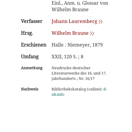
Einl., Anm. u. Glossar von
Wilhelm Braune
Verfasser
Johann Lauremberg 〉〉
Hrsg.
Wilhelm Braune 〉〉
Erschienen
Halle : Niemeyer, 1879
Umfang
XXII, 120 S. ; 8
Anmerkung
Neudrucke deutscher
Literaturwerke des 16. und 17.
Jahrhunderts ; Nr. 16/17
Nachweis
Bibliothekskatalog (online):
d-
nb.info