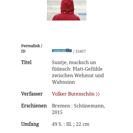
Permalink /
ID
/ 15457
Titel
Suutje, mucksch un
füünsch: Platt-Gefühle
zwischen Wehmut und
Wahnsinn
Verfasser
Volker Butenschön 〉〉
Erschienen
Bremen : Schünemann,
2015
Umfang
49 S. : Ill. ; 22 cm