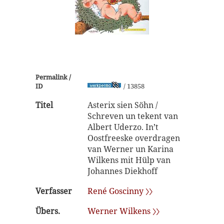
Permalink /
ID
/ 13858
Titel
Asterix sien Söhn /
Schreven un tekent van
Albert Uderzo. In’t
Oostfreeske overdragen
van Werner un Karina
Wilkens mit Hülp van
Johannes Diekhoff
Verfasser
René Goscinny 〉〉
Übers.
Werner Wilkens 〉〉