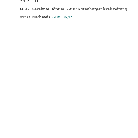
94 S. : Ill.
86,42: Gereimte Döntjes. - Aus: Rotenburger kreiszeitung
sonst. Nachweis:
GBV
;
86,42