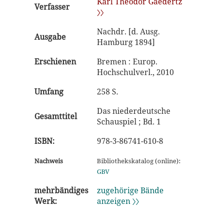
Karl Theodor Gaedertz
Verfasser
〉〉
Nachdr. [d. Ausg.
Ausgabe
Hamburg 1894]
Erschienen
Bremen : Europ.
Hochschulverl., 2010
Umfang
258 S.
Das niederdeutsche
Gesamttitel
Schauspiel ; Bd. 1
ISBN:
978-3-86741-610-8
Nachweis
Bibliothekskatalog (online):
GBV
mehrbändiges
zugehörige Bände
Werk:
anzeigen 〉〉