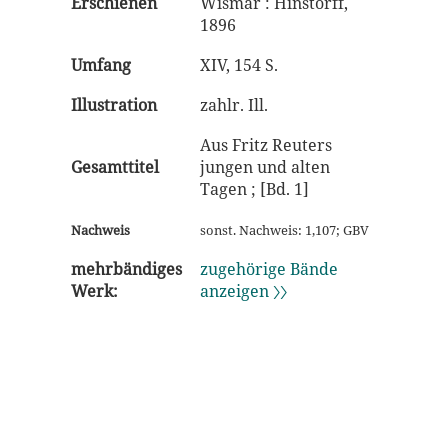
Erschienen
Wismar : Hinstorff,
1896
Umfang
XIV, 154 S.
Illustration
zahlr. Ill.
Aus Fritz Reuters
Gesamttitel
jungen und alten
Tagen ; [Bd. 1]
Nachweis
sonst. Nachweis: 1,107; GBV
mehrbändiges
zugehörige Bände
Werk:
anzeigen 〉〉