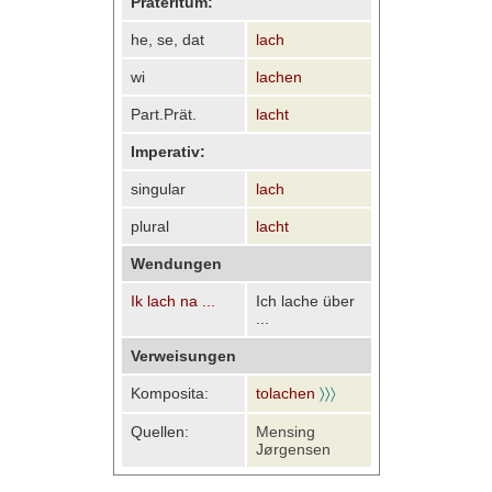
Präteritum:
he, se, dat
lach
wi
lachen
Part.Prät.
lacht
Imperativ:
singular
lach
plural
lacht
Wendungen
Ik lach na ...
Ich lache über
...
Verweisungen
Komposita:
tolachen
〉〉〉
Quellen:
Mensing
Jørgensen