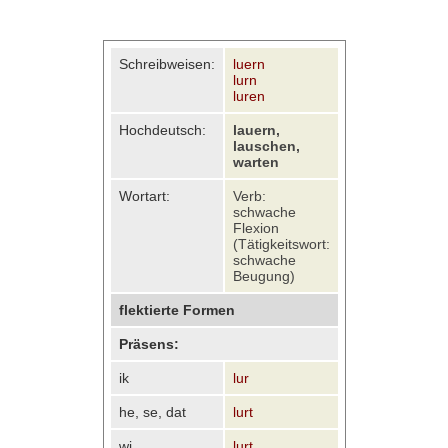
Schreibweisen:
luern
lurn
luren
Hochdeutsch:
lauern,
lauschen,
warten
Wortart:
Verb:
schwache
Flexion
(Tätigkeitswort:
schwache
Beugung)
flektierte Formen
Präsens:
ik
lur
he, se, dat
lurt
wi
lurt