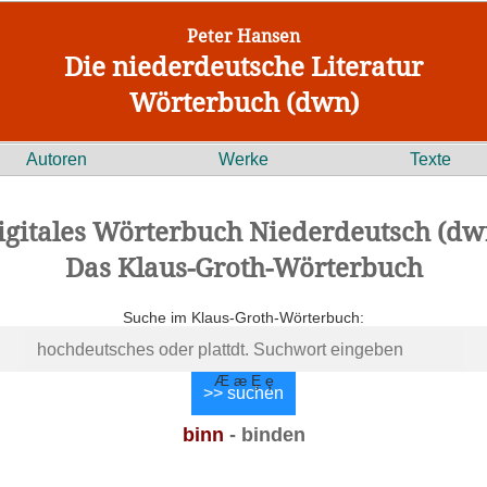
Peter Hansen
Die niederdeutsche Literatur
Wörterbuch (dwn)
Autoren
Werke
Texte
igitales Wörterbuch Niederdeutsch (dw
Das Klaus-Groth-Wörterbuch
Suche im Klaus-Groth-Wörterbuch:
Æ æ Ȩ ȩ
binn
- binden