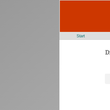
Start
D