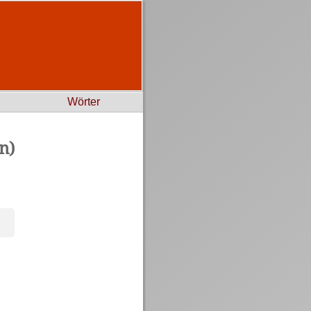
Wörter
n)