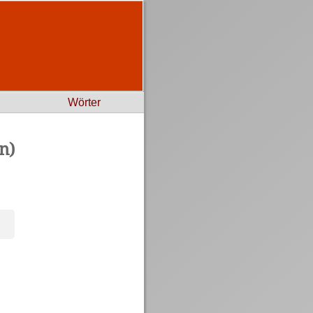
Wörter
n)