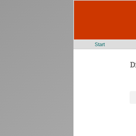
Start
D