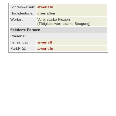
Schreibweisen:
æwerfalln
Hochdeutsch:
überfallen
Wortart:
Verb: starke Flexion
(Tätigkeitswort: starke Beugung)
flektierte Formen
Präsens:
he, se, dat
æwerfallt
Part.Prät.
æwerfulln