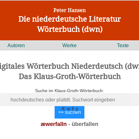
Peter Hansen
Die niederdeutsche Literatur
Wörterbuch (dwn)
Autoren
Werke
Texte
igitales Wörterbuch Niederdeutsch (dw
Das Klaus-Groth-Wörterbuch
Suche im Klaus-Groth-Wörterbuch:
Æ æ Ȩ ȩ
æwerfalln
- überfallen