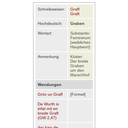
Schreibweisen:
Graff
Graft
Hochdeutsch:
Graben
Wortart:
Substantiv:
Femininum
(weibliches
Hauptwort)
Anmerkung:
Köster:
Der breite
Graben
um den
Marschhof
Wendungen
Gröv un Graff
[Formel]
De Wurth is
infat mit en
brede Graft
(GW 2,47)
dar harr de