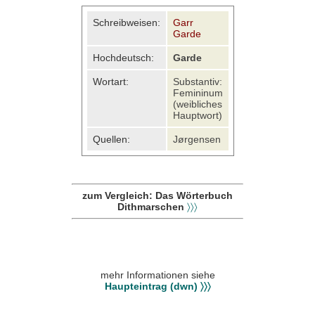
Schreibweisen:
Garr
Garde
Hochdeutsch:
Garde
Wortart:
Substantiv:
Femininum
(weibliches
Hauptwort)
Quellen:
Jørgensen
zum Vergleich: Das Wörterbuch
Dithmarschen
〉〉〉
mehr Informationen siehe
Haupteintrag (dwn) 〉〉〉