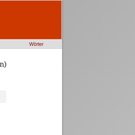
Wörter
n)