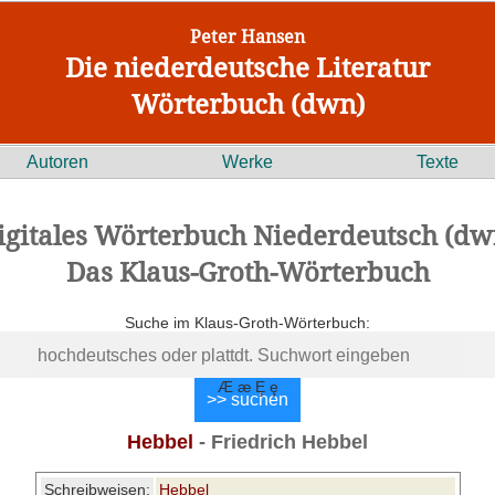
Peter Hansen
Die niederdeutsche Literatur
Wörterbuch (dwn)
Autoren
Werke
Texte
igitales Wörterbuch Niederdeutsch (dw
Das Klaus-Groth-Wörterbuch
Suche im Klaus-Groth-Wörterbuch:
Æ æ Ȩ ȩ
Hebbel
- Friedrich Hebbel
Schreibweisen:
Hebbel