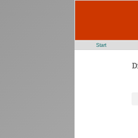
Start
D