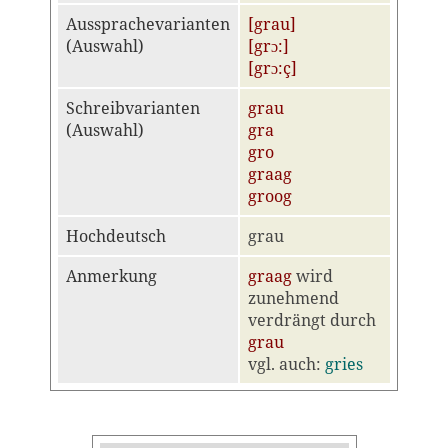
Aussprachevarianten
[grau]
(Auswahl)
[grɔ:]
[grɔ:ç]
Schreibvarianten
grau
(Auswahl)
gra
gro
graag
groog
Hochdeutsch
grau
Anmerkung
graag
wird
zunehmend
verdrängt durch
grau
vgl. auch:
gries