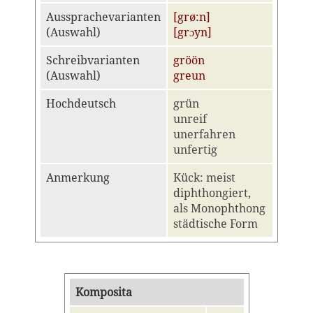
Aussprachevarianten
[grø:n]
(Auswahl)
[grɔyn]
Schreibvarianten
gröön
(Auswahl)
greun
Hochdeutsch
grün
unreif
unerfahren
unfertig
Anmerkung
Kück: meist
diphthongiert,
als Monophthong
städtische Form
Komposita