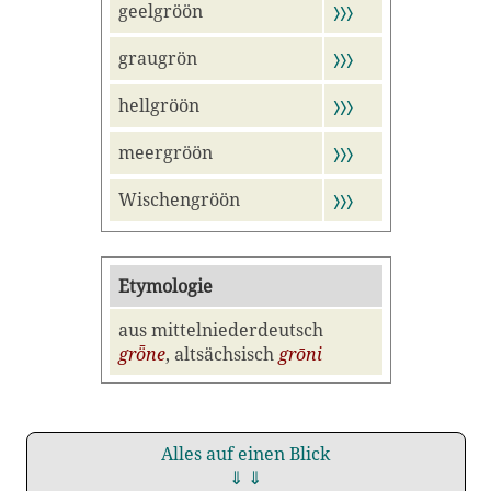
geelgröön
〉〉〉
graugrön
〉〉〉
hellgröön
〉〉〉
meergröön
〉〉〉
Wischengröön
〉〉〉
Etymologie
aus mittelniederdeutsch
grȫne
, altsächsisch
grōni
Alles auf einen Blick
⇓ ⇓