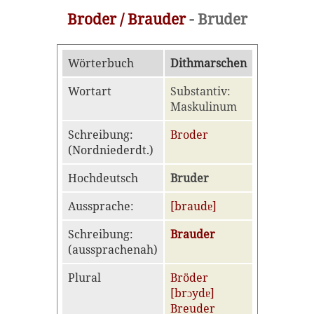
Broder / Brauder
- Bruder
Wörterbuch
Dithmarschen
Wortart
Substantiv:
Maskulinum
Schreibung:
Broder
(Nordniederdt.)
Hochdeutsch
Bruder
Aussprache:
[braudɐ]
Schreibung:
Brauder
(aussprachenah)
Plural
Bröder
[brɔydɐ]
Breuder