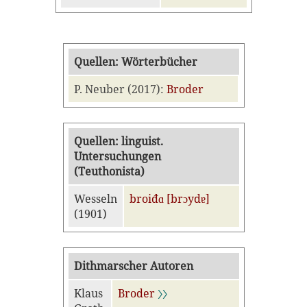
Quellen: Wörterbücher
P. Neuber (2017):
Broder
Quellen: linguist.
Untersuchungen
(Teuthonista)
Wesseln
broiđɑ [brɔydɐ]
(1901)
Dithmarscher Autoren
Klaus
Broder
〉〉