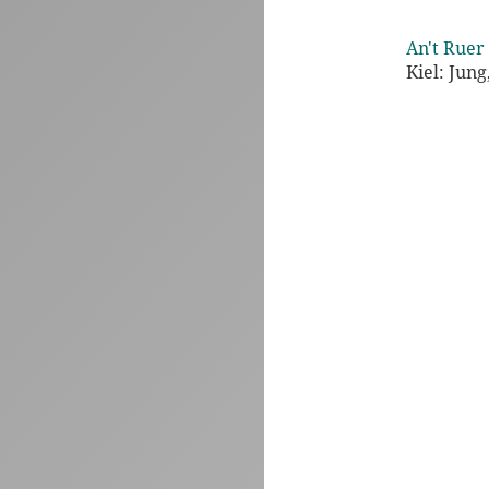
An't Ruer 
Kiel: Jung