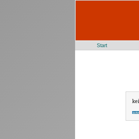
Start
ke