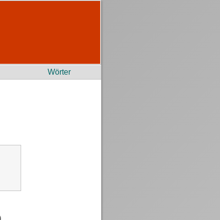
Wörter
)