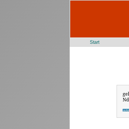
Start
ge
Nd