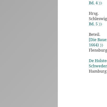
Bd. 4 〉〉
Hrsg.
Schleswig
Bd. 5 〉〉
Beteil.
[Die Baue
1664) 〉〉
Flensburg
De Holste
Schwedene
Hamburg: