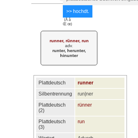
(Å å
Œ œ)
runner, rünner, run
adv.
runter, herunter,
hinunter
Plattdeutsch
runner
Silbentrennung
run|ner
Plattdeutsch
rünner
(2)
Plattdeutsch
run
(3)