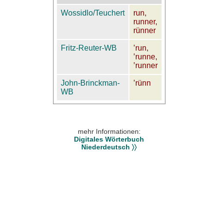
Wossidlo/Teuchert
run,
runner,
rünner
Fritz-Reuter-WB
’run,
’runne,
’runner
John-Brinckman-
’rünn
WB
mehr Informationen:
Digitales Wörterbuch
Niederdeutsch 〉〉