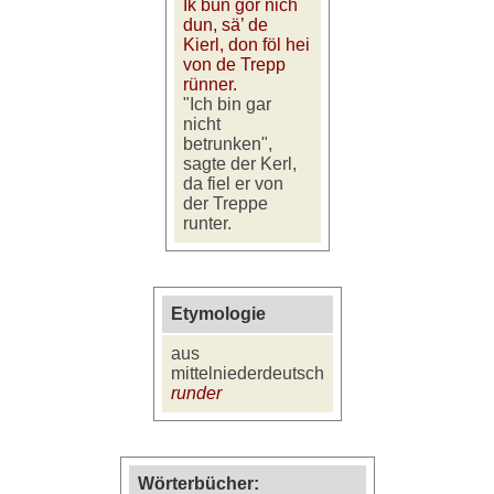
Ik bün gor nich
dun, sä’ de
Kierl, don föl hei
von de Trepp
rünner.
"Ich bin gar
nicht
betrunken",
sagte der Kerl,
da fiel er von
der Treppe
runter.
Etymologie
aus
mittelniederdeutsch
runder
Wörterbücher: