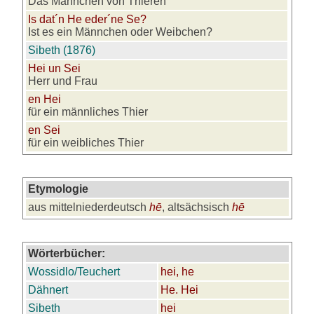
Das Männchen von Thieren
Is dat´n He eder´ne Se?
Ist es ein Männchen oder Weibchen?
Sibeth (1876)
Hei un Sei
Herr und Frau
en Hei
für ein männliches Thier
en Sei
für ein weibliches Thier
Etymologie
aus mittelniederdeutsch
hē
, altsächsisch
hē
Wörterbücher:
Wossidlo/Teuchert
hei, he
Dähnert
He. Hei
Sibeth
hei