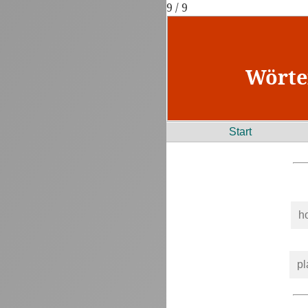
9 / 9
Wörte
Start