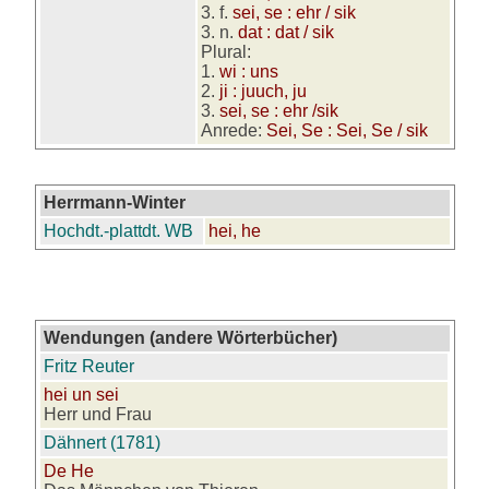
3. f.
sei, se : ehr / sik
3. n.
dat : dat / sik
Plural:
1.
wi : uns
2.
ji : juuch, ju
3.
sei, se : ehr /sik
Anrede:
Sei, Se : Sei, Se / sik
Herrmann-Winter
Hochdt.-plattdt. WB
hei, he
Wendungen (andere Wörterbücher)
Fritz Reuter
hei un sei
Herr und Frau
Dähnert (1781)
De He