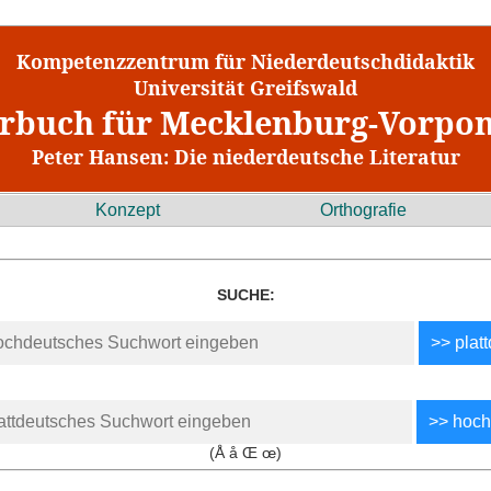
Kompetenzzentrum für Niederdeutschdidaktik
Universität Greifswald
rbuch für Mecklenburg-Vorp
Peter Hansen: Die niederdeutsche Literatur
Konzept
Orthografie
SUCHE:
(Å å Œ œ)