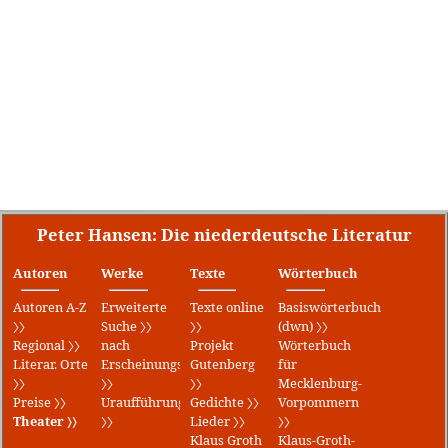
Peter Hansen: Die niederdeutsche Literatur
Autoren
Werke
Texte
Wörterbuch
Autoren A-Z
Erweiterte
Texte online
Basiswörterbuch
〉〉
Suche 〉〉
〉〉
(dwn) 〉〉
Regional 〉〉
nach
Projekt
Wörterbuch
Literar. Orte
Erscheinungsjahr
Gutenberg
für
〉〉
〉〉
〉〉
Mecklenburg-
Preise 〉〉
Uraufführungen
Gedichte 〉〉
Vorpommern
Theater 〉〉
〉〉
Lieder 〉〉
〉〉
Klaus Groth
Klaus-Groth-