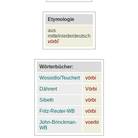
Etymologie
aus
mittelniederdeutsch
vörbî
Wörterbücher:
Wossidlo/Teuchert
vörbi
Dähnert
Vörbi
Sibeth
vörbi
Fritz-Reuter-WB
vörbi
John-Brinckman-
voerbi
WB