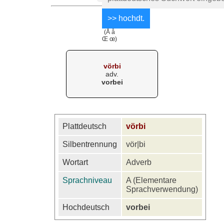
(Å å
Œ œ)
vörbi
adv.
vorbei
Plattdeutsch
vörbi
Silbentrennung
vör|bi
Wortart
Adverb
Sprachniveau
A (Elementare
Sprachverwendung)
Hochdeutsch
vorbei