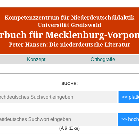
Kompetenzzentrum für Niederdeutschdidaktik
Universität Greifswald
rbuch für Mecklenburg-Vorp
Peter Hansen: Die niederdeutsche Literatur
Konzept
Orthografie
SUCHE:
(Å å Œ œ)