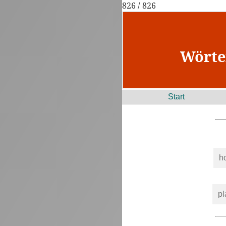
826 / 826
Wörte
Start