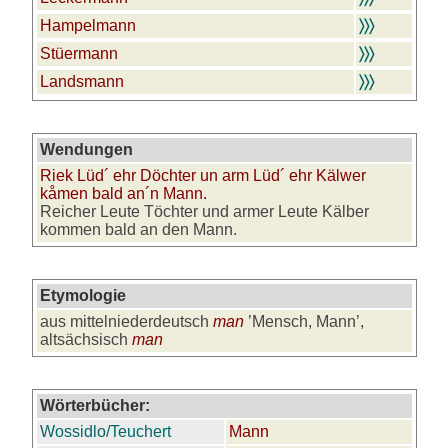
Hampelmann
〉〉〉
Stüermann
〉〉〉
Landsmann
〉〉〉
Wendungen
Riek Lüd´ ehr Döchter un arm Lüd´ ehr Kälwer
kåmen bald an´n Mann.
Reicher Leute Töchter und armer Leute Kälber
kommen bald an den Mann.
Etymologie
aus mittelniederdeutsch
man
’Mensch, Mann’,
altsächsisch
man
Wörterbücher:
Wossidlo/Teuchert
Mann