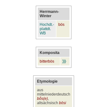
Herrmann-
Winter
Hochdt.-
bös
plattdt.
WB
Komposita
bitterbös
〉〉〉
Etymologie
aus
mittelniederdeutsch
bȫs(e)
,
altsächsisch
bōsi