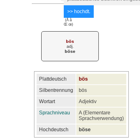
(Å å
Œ œ)
bös
adj.
böse
Plattdeutsch
bös
Silbentrennung
bös
Wortart
Adjektiv
Sprachniveau
A (Elementare
Sprachverwendung)
Hochdeutsch
böse