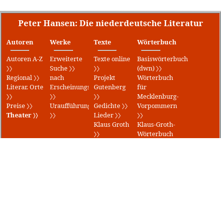
Peter Hansen: Die niederdeutsche Literatur
Autoren
Werke
Texte
Wörterbuch
Autoren A-Z
Erweiterte
Texte online
Basiswörterbuch
〉〉
Suche 〉〉
〉〉
(dwn) 〉〉
Regional 〉〉
nach
Projekt
Wörterbuch
Literar. Orte
Erscheinungsjahr
Gutenberg
für
〉〉
〉〉
〉〉
Mecklenburg-
Preise 〉〉
Uraufführungen
Gedichte 〉〉
Vorpommern
Theater 〉〉
〉〉
Lieder 〉〉
〉〉
Klaus Groth
Klaus-Groth-
〉〉
Wörterbuch
〉〉
Fritz-
Reuter-
Wörterbuch
〉〉
Datenschutzerklärung
/
Impressum