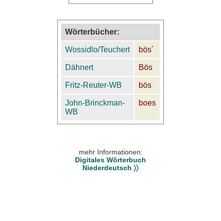
Wörterbücher:
Wossidlo/Teuchert
bös´
Dähnert
Bös
Fritz-Reuter-WB
bös
John-Brinckman-
boes
WB
mehr Informationen:
Digitales Wörterbuch
Niederdeutsch 〉〉