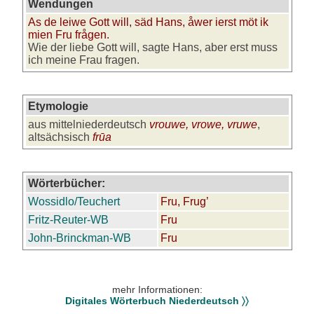
Wendungen
As de leiwe Gott will, säd Hans, åwer ierst möt ik
mien Fru frågen.
Wie der liebe Gott will, sagte Hans, aber erst muss
ich meine Frau fragen.
Etymologie
aus mittelniederdeutsch
vrouwe, vrowe, vruwe
,
altsächsisch
frūa
Wörterbücher:
Wossidlo/Teuchert
Fru, Frug’
Fritz-Reuter-WB
Fru
John-Brinckman-WB
Fru
mehr Informationen:
Digitales Wörterbuch Niederdeutsch 〉〉