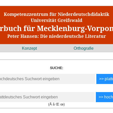
Kompetenzzentrum für Niederdeutschdidaktik
Universität Greifswald
rbuch für Mecklenburg-Vorp
Peter Hansen: Die niederdeutsche Literatur
Konzept
Orthografie
SUCHE:
(Å å Œ œ)