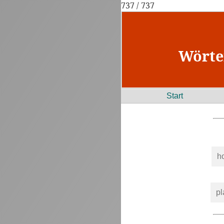
737 / 737
Wörte
Start