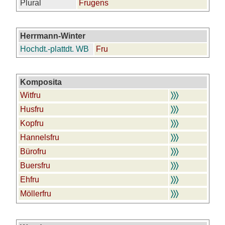
Plural
Frugens
Herrmann-Winter
Hochdt.-plattdt. WB
Fru
Komposita
Witfru
〉〉〉
Husfru
〉〉〉
Kopfru
〉〉〉
Hannelsfru
〉〉〉
Bürofru
〉〉〉
Buersfru
〉〉〉
Ehfru
〉〉〉
Möllerfru
〉〉〉