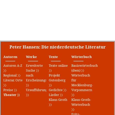
Peter Hansen: Die niederdeutsche Literatur
Autoren
Werke
Texte
Wörterbuch
Autoren A-Z
Erweiterte
Texte online
Basiswörterbuch
〉〉
Suche 〉〉
〉〉
(dwn) 〉〉
Regional 〉〉
nach
Projekt
Wörterbuch
Literar. Orte
Erscheinungsjahr
Gutenberg
für
〉〉
〉〉
〉〉
Mecklenburg-
Preise 〉〉
Uraufführungen
Gedichte 〉〉
Vorpommern
Theater 〉〉
〉〉
Lieder 〉〉
〉〉
Klaus Groth
Klaus-Groth-
〉〉
Wörterbuch
〉〉
Fritz-