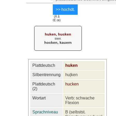
(Å å
Œ œ)
huken, hucken
swv.
hocken, kauern
Plattdeutsch
huken
Silbentrennung
hu|ken
Plattdeutsch
hucken
(2)
Wortart
Verb: schwache
Flexion
Sprachniveau
B (selbstst.