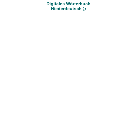
Digitales Wörterbuch
Niederdeutsch 〉〉