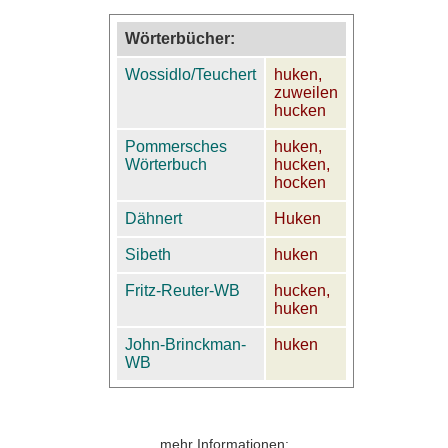
Wörterbücher:
Wossidlo/Teuchert
huken,
zuweilen
hucken
Pommersches
huken,
Wörterbuch
hucken,
hocken
Dähnert
Huken
Sibeth
huken
Fritz-Reuter-WB
hucken,
huken
John-Brinckman-
huken
WB
mehr Informationen: