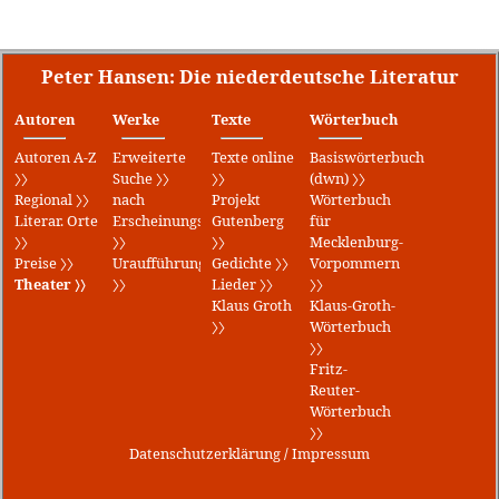
Peter Hansen: Die niederdeutsche Literatur
Autoren
Werke
Texte
Wörterbuch
Autoren A-Z
Erweiterte
Texte online
Basiswörterbuch
〉〉
Suche 〉〉
〉〉
(dwn) 〉〉
Regional 〉〉
nach
Projekt
Wörterbuch
Literar. Orte
Erscheinungsjahr
Gutenberg
für
〉〉
〉〉
〉〉
Mecklenburg-
Preise 〉〉
Uraufführungen
Gedichte 〉〉
Vorpommern
Theater 〉〉
〉〉
Lieder 〉〉
〉〉
Klaus Groth
Klaus-Groth-
〉〉
Wörterbuch
〉〉
Fritz-
Reuter-
Wörterbuch
〉〉
Datenschutzerklärung
/
Impressum