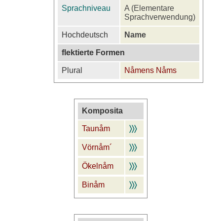
Sprachniveau
A (Elementare
Sprachverwendung)
Hochdeutsch
Name
flektierte Formen
Plural
Nåmens Nåms
Komposita
Taunåm
〉〉〉
Vörnåm´
〉〉〉
Ökelnåm
〉〉〉
Binåm
〉〉〉