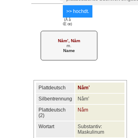
(Å å
Œ œ)
Nåm’, Nåm
m.
Name
Plattdeutsch
Nåm’
Silbentrennung
Nåm’
Plattdeutsch
Nåm
(2)
Wortart
Substantiv:
Maskulinum