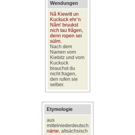
Wendungen
Nå Kiewitt un
Kuckuck ehr’n
Nåm’ bruukst
nich tau frågen,
denn ropen sei
sülm.
Nach dem
Namen vom
Kiebitz und vom
Kuckuck
brauchst du
nicht fragen,
den rufen sie
selber.
Etymologie
aus
mittelniederdeutsch
nāme
, altsächsisch