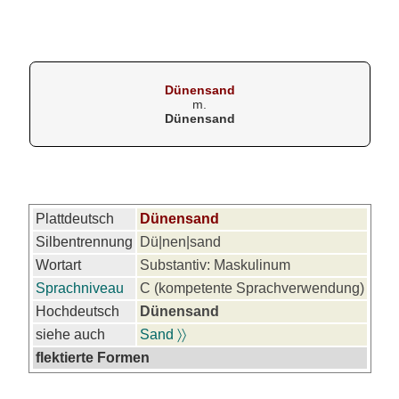
Dünensand
m.
Dünensand
Plattdeutsch
Dünensand
Silbentrennung
Dü|nen|sand
Wortart
Substantiv: Maskulinum
Sprachniveau
C (kompetente Sprachverwendung)
Hochdeutsch
Dünensand
siehe auch
Sand 〉〉
flektierte Formen