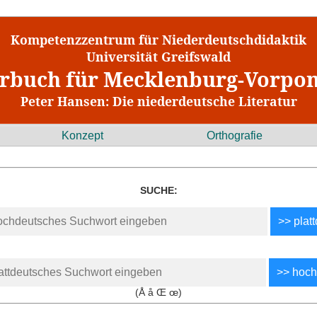
Kompetenzzentrum für Niederdeutschdidaktik
Universität Greifswald
rbuch für Mecklenburg-Vorp
Peter Hansen: Die niederdeutsche Literatur
Konzept
Orthografie
SUCHE:
(Å å Œ œ)