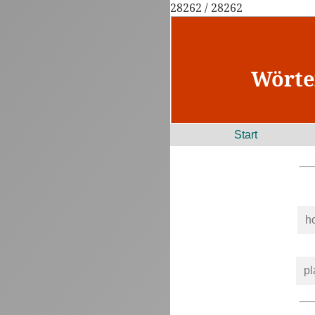
28262 / 28262
Wörte
Start