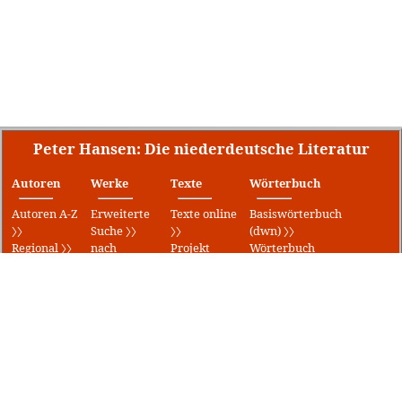
Peter Hansen: Die niederdeutsche Literatur
Autoren
Werke
Texte
Wörterbuch
Autoren A-Z
Erweiterte
Texte online
Basiswörterbuch
〉〉
Suche 〉〉
〉〉
(dwn) 〉〉
Regional 〉〉
nach
Projekt
Wörterbuch
Literar. Orte
Erscheinungsjahr
Gutenberg
für
〉〉
〉〉
〉〉
Mecklenburg-
Preise 〉〉
Uraufführungen
Gedichte 〉〉
Vorpommern
Theater 〉〉
〉〉
Lieder 〉〉
〉〉
Klaus Groth
Klaus-Groth-
〉〉
Wörterbuch
〉〉
Fritz-
Reuter-