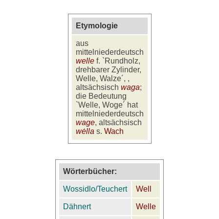
Etymologie
aus
mittelniederdeutsch
welle
f. `Rundholz,
drehbarer Zylinder,
Welle, Walze´, ,
altsächsisch
waga
;
die Bedeutung
`Welle, Woge´ hat
mittelniederdeutsch
wage
, altsächsisch
wėlla
s.
Wach
Wörterbücher:
Wossidlo/Teuchert
Well
Dähnert
Welle