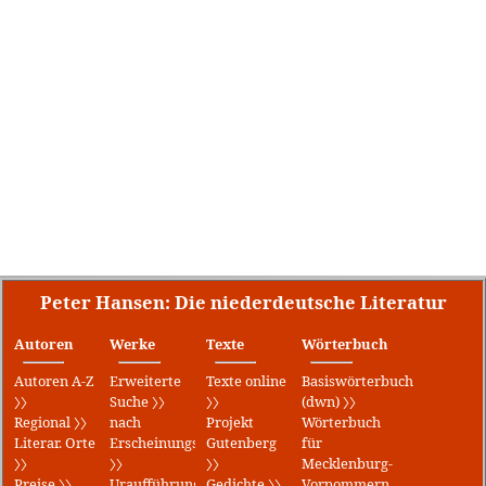
Peter Hansen: Die niederdeutsche Literatur
Autoren
Werke
Texte
Wörterbuch
Autoren A-Z
Erweiterte
Texte online
Basiswörterbuch
〉〉
Suche 〉〉
〉〉
(dwn) 〉〉
Regional 〉〉
nach
Projekt
Wörterbuch
Literar. Orte
Erscheinungsjahr
Gutenberg
für
〉〉
〉〉
〉〉
Mecklenburg-
Preise 〉〉
Uraufführungen
Gedichte 〉〉
Vorpommern