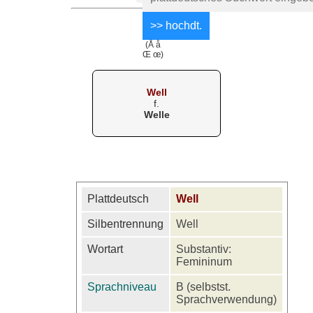
(Å å
Œ œ)
Well
f.
Welle
Plattdeutsch
Well
Silbentrennung
Well
Wortart
Substantiv:
Femininum
Sprachniveau
B (selbstst.
Sprachverwendung)