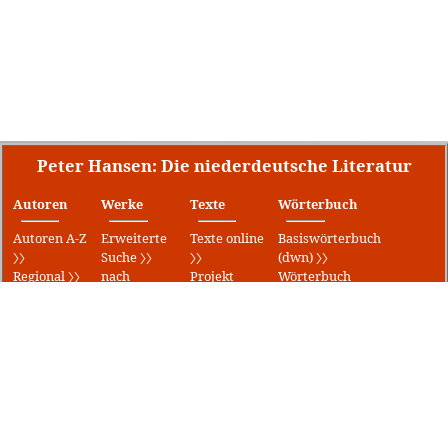
Peter Hansen: Die niederdeutsche Literatur
Autoren
Werke
Texte
Wörterbuch
Autoren A-Z
Erweiterte
Texte online
Basiswörterbuch
〉〉
Suche 〉〉
〉〉
(dwn) 〉〉
Regional 〉〉
nach
Projekt
Wörterbuch
Literar. Orte
Erscheinungsjahr
Gutenberg
für
〉〉
〉〉
〉〉
Mecklenburg-
Preise 〉〉
Uraufführungen
Gedichte 〉〉
Vorpommern
Theater 〉〉
〉〉
Lieder 〉〉
〉〉
Klaus Groth
Klaus-Groth-
〉〉
Wörterbuch
〉〉
Fritz-
Reuter-