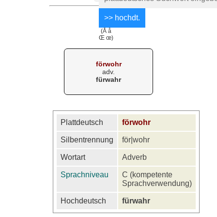
(Å å
Œ œ)
förwohr
adv.
fürwahr
Plattdeutsch
förwohr
Silbentrennung
för|wohr
Wortart
Adverb
Sprachniveau
C (kompetente
Sprachverwendung)
Hochdeutsch
fürwahr