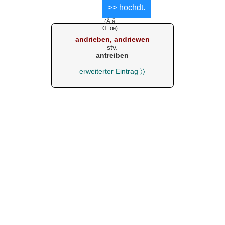
(Å å
Œ œ)
andrieben, andriewen
stv.
antreiben
erweiterter Eintrag 〉〉