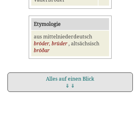
Etymologie
aus mittelniederdeutsch
brōder, brūder
, altsächsisch
brōðar
Alles auf einen Blick
⇓ ⇓