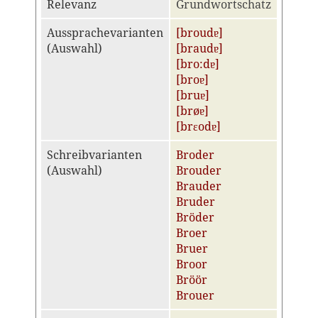
Relevanz
Grundwortschatz
Aussprachevarianten
[broudɐ]
(Auswahl)
[braudɐ]
[bro:dɐ]
[broɐ]
[bruɐ]
[brøɐ]
[brɛodɐ]
Schreibvarianten
Broder
(Auswahl)
Brouder
Brauder
Bruder
Bröder
Broer
Bruer
Broor
Bröör
Brouer